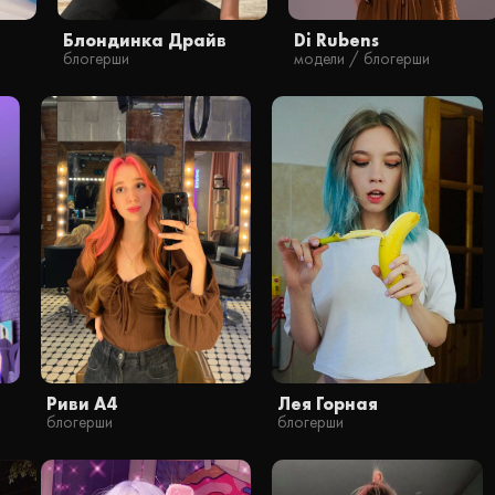
Блондинка Драйв
Di Rubens
блогерши
модели / блогерши
Риви А4
Лея Горная
блогерши
блогерши