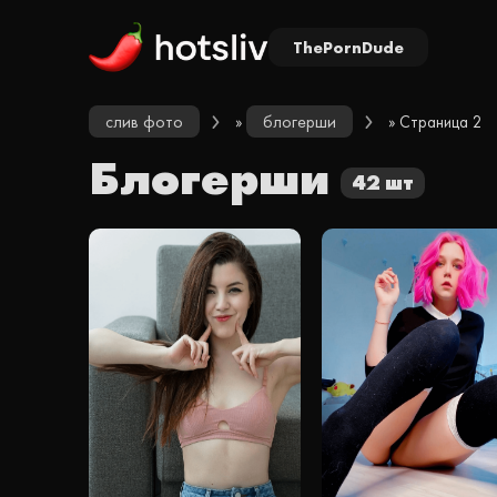
ThePornDude
слив фото
блогерши
»
» Страница 2
Блогерши
42 шт