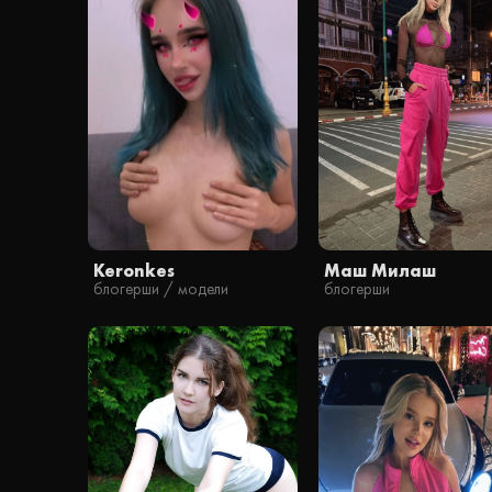
Keronkes
Маш Милаш
блогерши / модели
блогерши